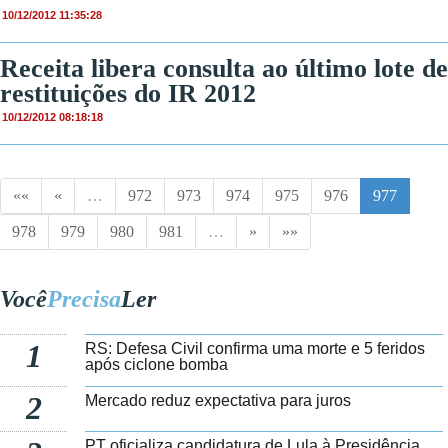
10/12/2012 11:35:28
Receita libera consulta ao último lote de
restituições do IR 2012
10/12/2012 08:18:18
««
«
…
972
973
974
975
976
977
978
979
980
981
…
»
»»
Você
Precisa
Ler
1
RS: Defesa Civil confirma uma morte e 5 feridos
após ciclone bomba
2
Mercado reduz expectativa para juros
PT oficializa candidatura de Lula à Presidência