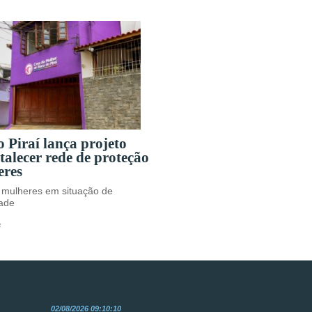
 Piraí lança projeto
talecer rede de proteção
eres
 mulheres em situação de
dade
s
02/08/2026 09:10:10