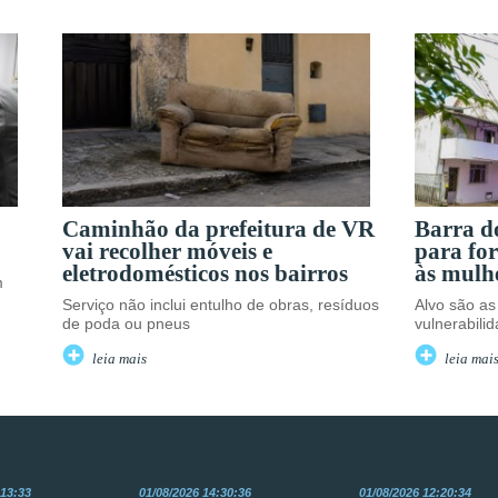
Caminhão da prefeitura de VR
Barra do
vai recolher móveis e
para for
eletrodomésticos nos bairros
às mulh
m
Serviço não inclui entulho de obras, resíduos
Alvo são as
de poda ou pneus
vulnerabili
leia mais
leia mai
:13:33
01/08/2026 14:30:36
01/08/2026 12:20:34