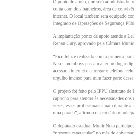
O ponto de apoio, que será administrado p
conta com dois banheiros, área de convivê
internet. O local também será equipado c
Integrado de Operações de Segurança Públi
A implantação ponto de apoio atende à Lei
Renan Cury, aprovado pela Câmara Municip
“Fico feliz e realizado com o primeiro pon
Nssos motoboys passam a ter um lugar digno
acessar a internet e carregar o telefone ce
orgulho imenso para mim fazer parte dessa 
O projeto foi feito pelo IPPU (Instituto 
capricho para atender às necessidades dos 
vezes, esses profissionais atuam durante à
uma parada”, afirmou o secretário municipa
O deputado estadual Munir Neto participo
“presente espetacular” no mês de aniversár