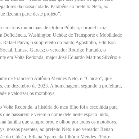
egadores da nossa cidade. Parabéns ao prefeito Neto, ao
ue fizeram parte deste projeto”.
ecretários municipais de Ordem Pública, coronel Luiz
m Deficiência, Washington Uchôa; de Transporte e Mobilidade
 Rafael Paiva; o subprefeito do Santo Agostinho, Ednilson
 Social, Larissa Garcez; o vereador Rodrigo Furtado, o
te em Volta Redonda, major José Eduardo Martins Silvério e
ome de Francisco Antônio Mendes Neto, o "Chicão", que
nos, em dezembro de 2023. A homenagem, segundo a prefeitura,
dade e valorizar os motoboys.
Volta Redonda, a história do meu filho foi a escolhida para
os que passarem e verem o nome dele neste espaço lindo,
 uma família que sempre orou e olhou por todos os motoboys.
s, nossos parentes, ao prefeito Neto e ao vereador Renan
ãe do Chicão, Ediana Aparecida Libório Mendes. (Foto: