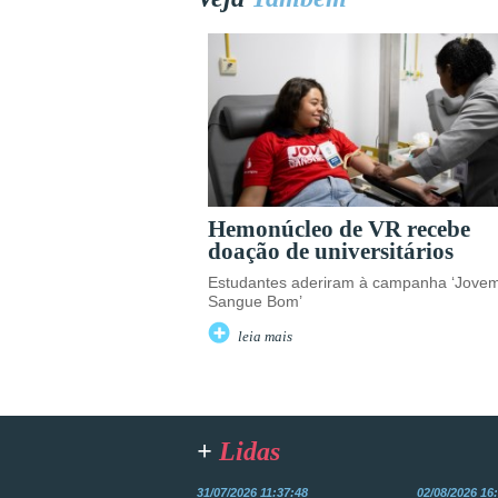
Hemonúcleo de VR recebe
doação de universitários
Estudantes aderiram à campanha ‘Jove
Sangue Bom’
leia mais
+
Lidas
31/07/2026 11:37:48
02/08/2026 16