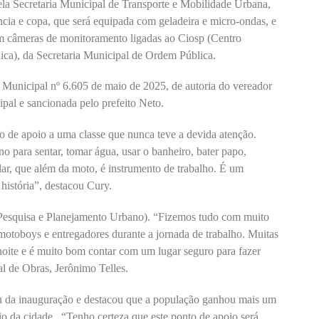
ela Secretaria Municipal de Transporte e Mobilidade Urbana,
ncia e copa, que será equipada com geladeira e micro-ondas, e
om câmeras de monitoramento ligadas ao Ciosp (Centro
ca), da Secretaria Municipal de Ordem Pública.
 Municipal nº 6.605 de maio de 2025, de autoria do vereador
al e sancionada pelo prefeito Neto.
to de apoio a uma classe que nunca teve a devida atenção.
 para sentar, tomar água, usar o banheiro, bater papo,
lular, que além da moto, é instrumento de trabalho. É um
história”, destacou Cury.
de Pesquisa e Planejamento Urbano). “Fizemos tudo com muito
motoboys e entregadores durante a jornada de trabalho. Muitas
 noite e é muito bom contar com um lugar seguro para fazer
l de Obras, Jerônimo Telles.
u da inauguração e destacou que a população ganhou mais um
io da cidade. “Tenho certeza que este ponto de apoio será