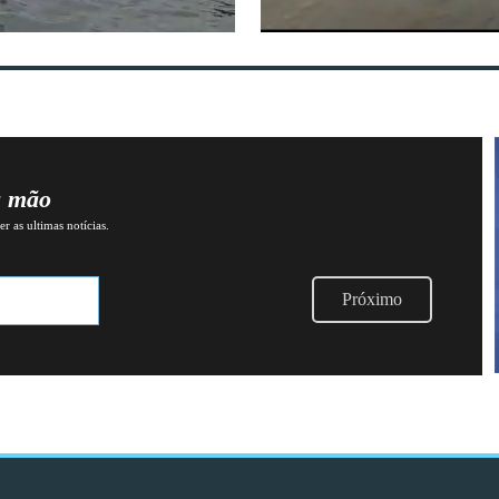
a mão
r as ultimas notícias.
Próximo