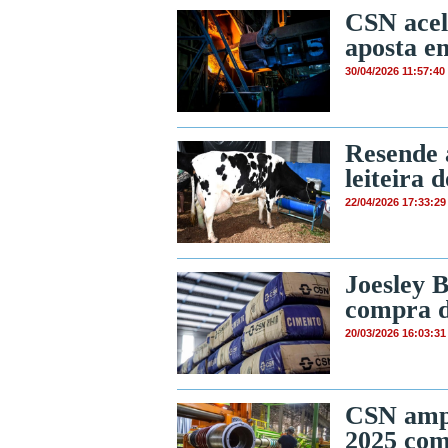
CSN acel
aposta e
30/04/2026 11:57:40
Resende 
leiteira 
22/04/2026 17:33:29
Joesley 
compra d
20/03/2026 16:03:31
CSN ampl
2025 com