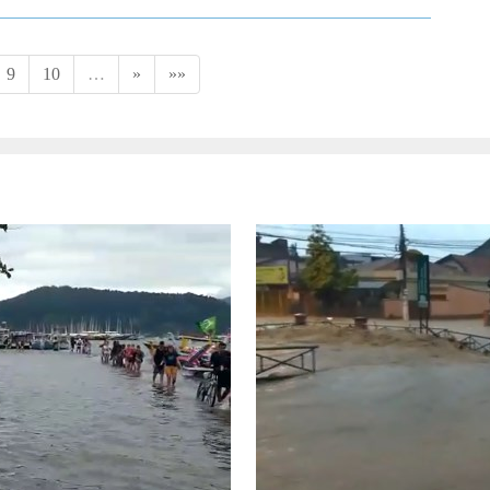
9
10
…
»
»»