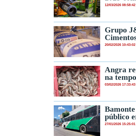
12/03/2026 08:58:42
Grupo J
Cimentos,
20/02/2026 10:43:02
Angra re
na temp
03/02/2026 17:33:43
Bamonte 
público 
27/01/2026 15:25:01