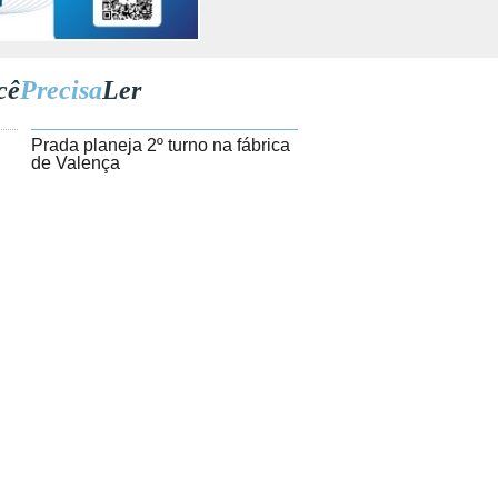
cê
Precisa
Ler
1
Prada planeja 2º turno na fábrica
de Valença