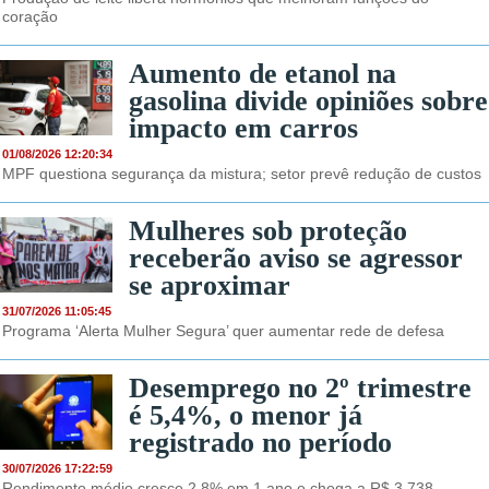
coração
Aumento de etanol na
gasolina divide opiniões sobre
impacto em carros
01/08/2026 12:20:34
MPF questiona segurança da mistura; setor prevê redução de custos
Mulheres sob proteção
receberão aviso se agressor
se aproximar
31/07/2026 11:05:45
Programa ‘Alerta Mulher Segura’ quer aumentar rede de defesa
Desemprego no 2º trimestre
é 5,4%, o menor já
registrado no período
30/07/2026 17:22:59
Rendimento médio cresce 2,8% em 1 ano e chega a R$ 3.738