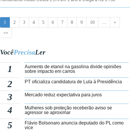
1
2
3
4
5
6
7
8
9
10
…
»
»»
Você
Precisa
Ler
1
Aumento de etanol na gasolina divide opiniões
sobre impacto em carros
2
PT oficializa candidatura de Lula à Presidência
3
Mercado reduz expectativa para juros
4
Mulheres sob proteção receberão aviso se
agressor se aproximar
5
Flávio Bolsonaro anuncia deputado do PL como
vice