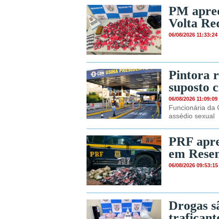
PM apree
Volta Re
06/08/2026 11:33:24
Pintora r
suposto 
06/08/2026 11:09:09
Funcionária da 
assédio sexual
PRF apre
em Rese
06/08/2026 09:53:15
Drogas s
traficant