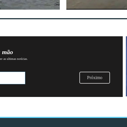
a mão
r as ultimas notícias.
Próximo