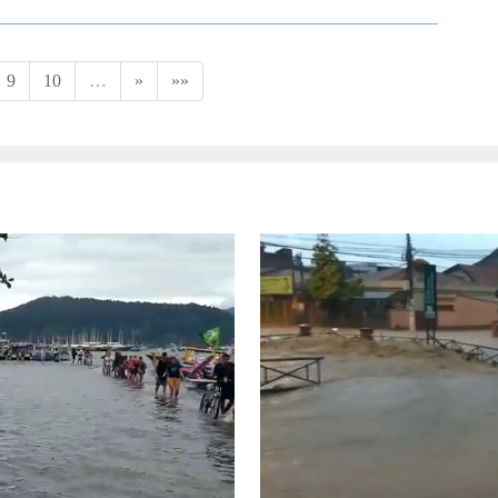
9
10
…
»
»»