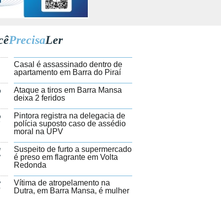
cê
Precisa
Ler
1
Casal é assassinado dentro de
apartamento em Barra do Piraí
2
Ataque a tiros em Barra Mansa
deixa 2 feridos
3
Pintora registra na delegacia de
polícia suposto caso de assédio
moral na UPV
4
Suspeito de furto a supermercado
é preso em flagrante em Volta
Redonda
5
Vítima de atropelamento na
Dutra, em Barra Mansa, é mulher