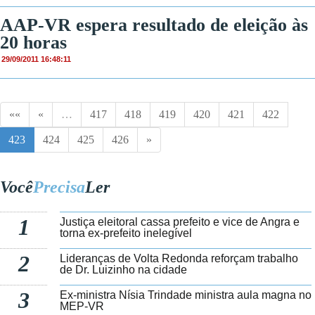
AAP-VR espera resultado de eleição às
20 horas
29/09/2011 16:48:11
««
«
…
417
418
419
420
421
422
423
424
425
426
»
Você
Precisa
Ler
1
Justiça eleitoral cassa prefeito e vice de Angra e
torna ex-prefeito inelegível
2
Lideranças de Volta Redonda reforçam trabalho
de Dr. Luizinho na cidade
3
Ex-ministra Nísia Trindade ministra aula magna no
MEP-VR