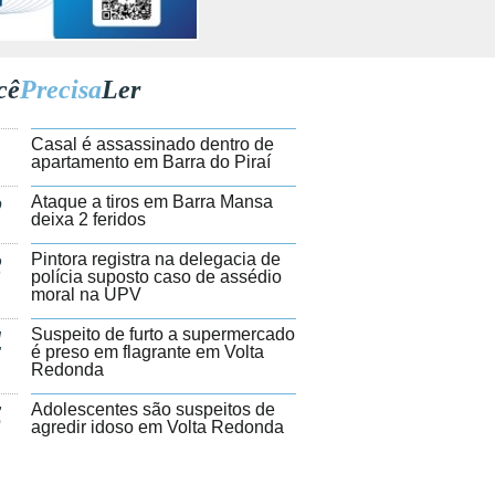
cê
Precisa
Ler
1
Casal é assassinado dentro de
apartamento em Barra do Piraí
2
Ataque a tiros em Barra Mansa
deixa 2 feridos
3
Pintora registra na delegacia de
polícia suposto caso de assédio
moral na UPV
4
Suspeito de furto a supermercado
é preso em flagrante em Volta
Redonda
5
Adolescentes são suspeitos de
agredir idoso em Volta Redonda