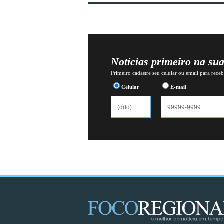
Notícias primeiro na su
Primeiro cadastre seu celular ou email para recebe
Celular
E-mail