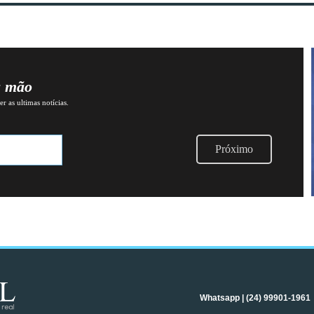
a mão
r as ultimas notícias.
Próximo
Whatsapp | (24) 99901-1961