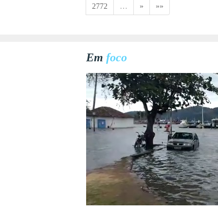
2772
…
»
»»
Em
foco