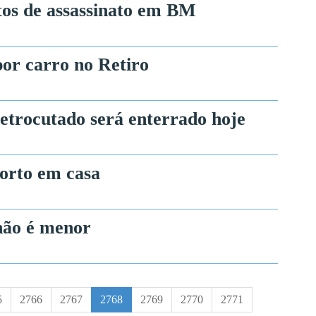
itos de assassinato em BM
or carro no Retiro
etrocutado será enterrado hoje
orto em casa
ão é menor
5
2766
2767
2768
2769
2770
2771