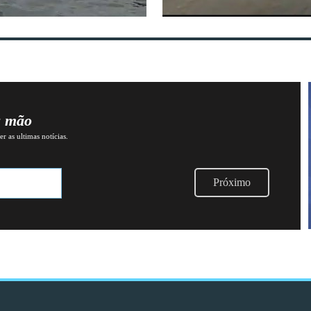
a mão
r as ultimas notícias.
Próximo