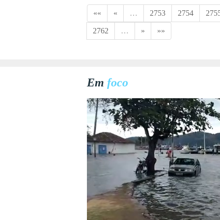
««
«
…
2753
2754
275
2762
…
»
»»
Em
foco