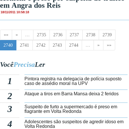
em Angra dos Reis
18/11/2011 10:58:18
««
«
…
2735
2736
2737
2738
2739
2740
2741
2742
2743
2744
…
»
»»
Você
Precisa
Ler
1
Pintora registra na delegacia de polícia suposto
caso de assédio moral na UPV
2
Ataque a tiros em Barra Mansa deixa 2 feridos
3
Suspeito de furto a supermercado é preso em
flagrante em Volta Redonda
4
Adolescentes são suspeitos de agredir idoso em
Volta Redonda