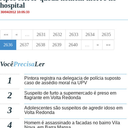
hospital
30/04/2012 10:05:33
««
«
…
2631
2632
2633
2634
2635
2636
2637
2638
2639
2640
…
»
»»
Você
Precisa
Ler
1
Pintora registra na delegacia de polícia suposto
caso de assédio moral na UPV
2
Suspeito de furto a supermercado é preso em
flagrante em Volta Redonda
3
Adolescentes são suspeitos de agredir idoso em
Volta Redonda
4
Homem é assassinado a facadas no bairro Vila
Nova, em Barra Mansa