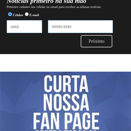
Notícias primeiro na sua mão
Primeiro cadastre seu celular ou email para receber as ultimas notícias.
Celular
E-mail
Próximo