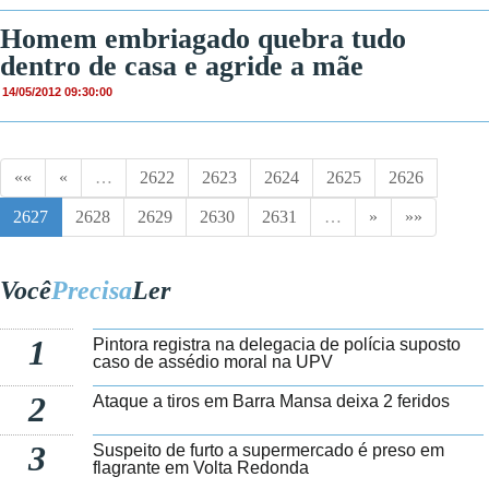
Homem embriagado quebra tudo
dentro de casa e agride a mãe
14/05/2012 09:30:00
««
«
…
2622
2623
2624
2625
2626
2627
2628
2629
2630
2631
…
»
»»
Você
Precisa
Ler
1
Pintora registra na delegacia de polícia suposto
caso de assédio moral na UPV
2
Ataque a tiros em Barra Mansa deixa 2 feridos
3
Suspeito de furto a supermercado é preso em
flagrante em Volta Redonda