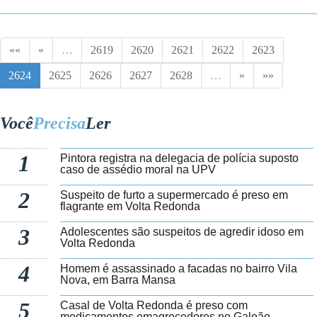
««
«
…
2619
2620
2621
2622
2623
2624
2625
2626
2627
2628
…
»
»»
Você
Precisa
Ler
1
Pintora registra na delegacia de polícia suposto
caso de assédio moral na UPV
2
Suspeito de furto a supermercado é preso em
flagrante em Volta Redonda
3
Adolescentes são suspeitos de agredir idoso em
Volta Redonda
4
Homem é assassinado a facadas no bairro Vila
Nova, em Barra Mansa
5
Casal de Volta Redonda é preso com
medicamentos emagrecedores no Galeão