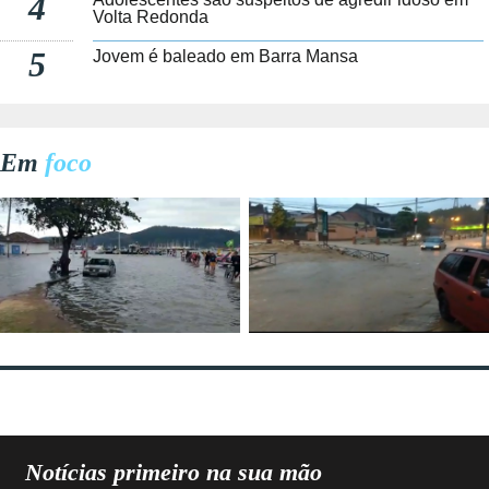
4
Volta Redonda
5
Jovem é baleado em Barra Mansa
Em
foco
Notícias primeiro na sua mão