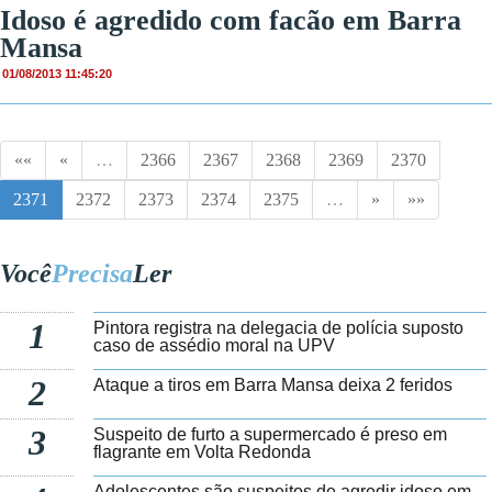
Idoso é agredido com facão em Barra
Mansa
01/08/2013 11:45:20
««
«
…
2366
2367
2368
2369
2370
2371
2372
2373
2374
2375
…
»
»»
Você
Precisa
Ler
1
Pintora registra na delegacia de polícia suposto
caso de assédio moral na UPV
2
Ataque a tiros em Barra Mansa deixa 2 feridos
3
Suspeito de furto a supermercado é preso em
flagrante em Volta Redonda
Adolescentes são suspeitos de agredir idoso em