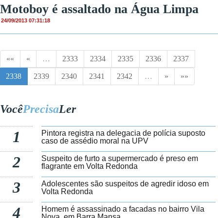
Motoboy é assaltado na Água Limpa
24/09/2013 07:31:18
««
«
…
2333
2334
2335
2336
2337
2338
2339
2340
2341
2342
…
»
»»
Você
Precisa
Ler
1
Pintora registra na delegacia de polícia suposto
caso de assédio moral na UPV
2
Suspeito de furto a supermercado é preso em
flagrante em Volta Redonda
3
Adolescentes são suspeitos de agredir idoso em
Volta Redonda
4
Homem é assassinado a facadas no bairro Vila
Nova, em Barra Mansa