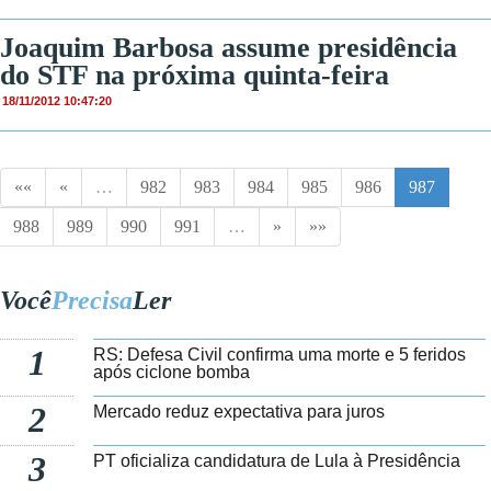
Joaquim Barbosa assume presidência
do STF na próxima quinta-feira
18/11/2012 10:47:20
««
«
…
982
983
984
985
986
987
988
989
990
991
…
»
»»
Você
Precisa
Ler
1
RS: Defesa Civil confirma uma morte e 5 feridos
após ciclone bomba
2
Mercado reduz expectativa para juros
3
PT oficializa candidatura de Lula à Presidência