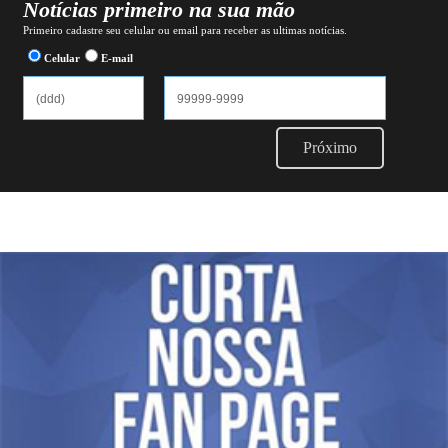
Notícias primeiro na sua mão
Primeiro cadastre seu celular ou email para receber as ultimas notícias.
Celular
E-mail
Próximo