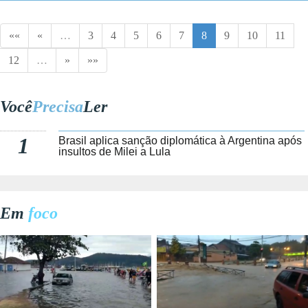
««
«
…
3
4
5
6
7
8
9
10
11
12
…
»
»»
Você
Precisa
Ler
1
Brasil aplica sanção diplomática à Argentina após
insultos de Milei a Lula
Em
foco