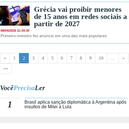
Grécia vai proibir menores
de 15 anos em redes sociais a
partir de 2027
08/04/2026 11:34:30
Primeiro-ministro fez anúncio em uma das mais populares
«
1
2
3
4
5
6
7
8
9
10
…
»
»»
Você
Precisa
Ler
1
Brasil aplica sanção diplomática à Argentina após
insultos de Milei a Lula