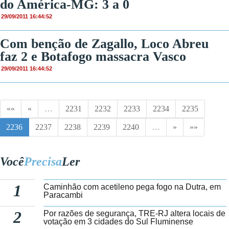
do América-MG: 3 a 0
29/09/2011 16:44:52
Com benção de Zagallo, Loco Abreu
faz 2 e Botafogo massacra Vasco
29/09/2011 16:44:52
««
«
…
2231
2232
2233
2234
2235
2236
2237
2238
2239
2240
…
»
»»
Você
Precisa
Ler
1
Caminhão com acetileno pega fogo na Dutra, em
Paracambi
2
Por razões de segurança, TRE-RJ altera locais de
votação em 3 cidades do Sul Fluminense