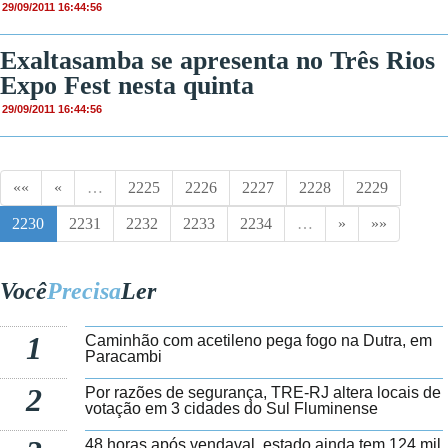
29/09/2011 16:44:56
Exaltasamba se apresenta no Três Rios
Expo Fest nesta quinta
29/09/2011 16:44:56
««
«
…
2225
2226
2227
2228
2229
2230
2231
2232
2233
2234
…
»
»»
Você
Precisa
Ler
1
Caminhão com acetileno pega fogo na Dutra, em
Paracambi
2
Por razões de segurança, TRE-RJ altera locais de
votação em 3 cidades do Sul Fluminense
48 horas após vendaval, estado ainda tem 124 mil