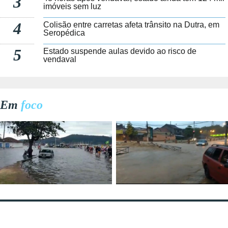
3
imóveis sem luz
4
Colisão entre carretas afeta trânsito na Dutra, em
Seropédica
5
Estado suspende aulas devido ao risco de
vendaval
Em
foco