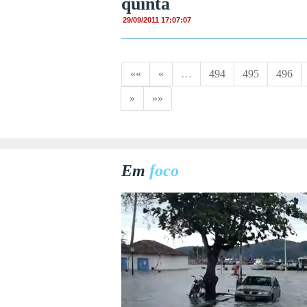
quinta
29/09/2011 17:07:07
««
«
…
494
495
496
»
»»
Em
foco