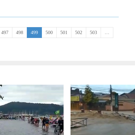
497
498
499
500
501
502
503
…