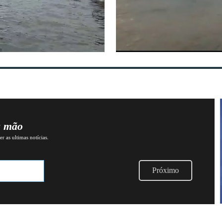
a mão
r as ultimas notícias.
Próximo