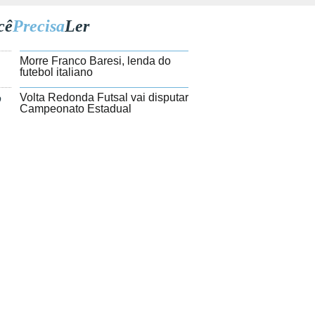
cê
Precisa
Ler
1
Morre Franco Baresi, lenda do
futebol italiano
2
Volta Redonda Futsal vai disputar
Campeonato Estadual