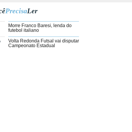
cê
Precisa
Ler
1
Morre Franco Baresi, lenda do
futebol italiano
2
Volta Redonda Futsal vai disputar
Campeonato Estadual