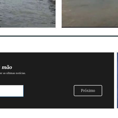
a mão
r as ultimas notícias.
Próximo