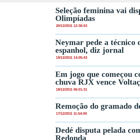
Seleção feminina vai di
Olimpíadas
20/12/2011 12:36:53
Neymar pede a técnico 
espanhol, diz jornal
19/12/2011 14:05:43
Em jogo que começou co
chuva RJX vence Volta
18/12/2011 06:01:31
Remoção do gramado do 
17/12/2011 11:54:00
Dedé disputa pelada co
Redonda