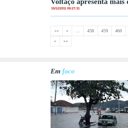
Voltaço apresenta mais 
15/12/2011 09:27:31
««
«
…
458
459
460
»
»»
Em
foco