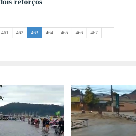
dois reforços
461
462
463
464
465
466
467
…