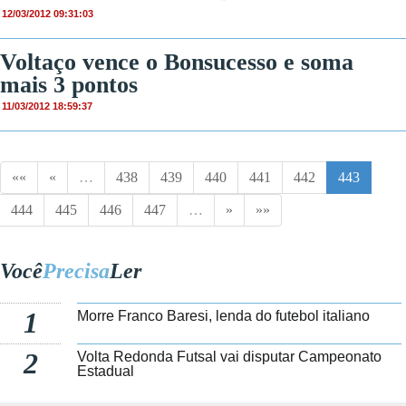
12/03/2012 09:31:03
Voltaço vence o Bonsucesso e soma
mais 3 pontos
11/03/2012 18:59:37
««
«
…
438
439
440
441
442
443
444
445
446
447
…
»
»»
Você
Precisa
Ler
1
Morre Franco Baresi, lenda do futebol italiano
2
Volta Redonda Futsal vai disputar Campeonato
Estadual