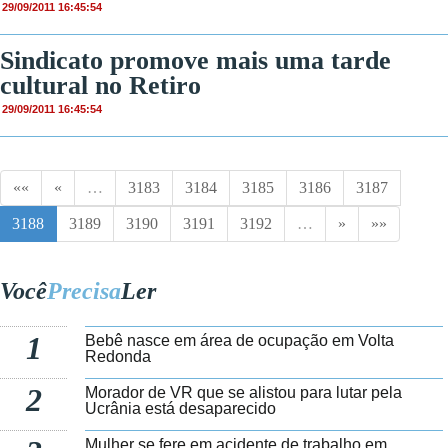
29/09/2011 16:45:54
Sindicato promove mais uma tarde
cultural no Retiro
29/09/2011 16:45:54
««
«
…
3183
3184
3185
3186
3187
3188
3189
3190
3191
3192
…
»
»»
Você
Precisa
Ler
1
Bebê nasce em área de ocupação em Volta
Redonda
2
Morador de VR que se alistou para lutar pela
Ucrânia está desaparecido
Mulher se fere em acidente de trabalho em