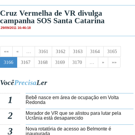
Cruz Vermelha de VR divulga
campanha SOS Santa Catarina
29/09/2011 16:46:18
««
«
…
3161
3162
3163
3164
3165
3166
3167
3168
3169
3170
…
»
»»
Você
Precisa
Ler
1
Bebê nasce em área de ocupação em Volta
Redonda
2
Morador de VR que se alistou para lutar pela
Ucrânia está desaparecido
3
Nova rotatória de acesso ao Belmonte é
inaugurada