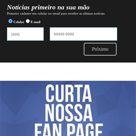
Notícias primeiro na sua mão
Primeiro cadastre seu celular ou email para receber as ultimas notícias.
Celular
E-mail
Próximo