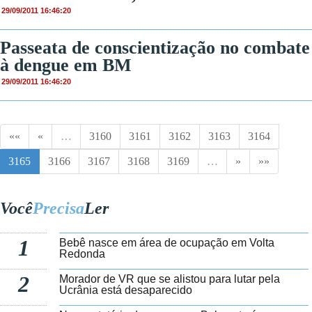
29/09/2011 16:46:20
Passeata de conscientização no combate
à dengue em BM
29/09/2011 16:46:20
««
«
…
3160
3161
3162
3163
3164
3165
3166
3167
3168
3169
…
»
»»
Você
Precisa
Ler
1
Bebê nasce em área de ocupação em Volta
Redonda
2
Morador de VR que se alistou para lutar pela
Ucrânia está desaparecido