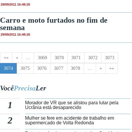
29/09/2011 16:48:26
Carro e moto furtados no fim de
semana
29/09/2011 16:48:26
««
«
…
3069
3070
3071
3072
3073
3074
3075
3076
3077
3078
…
»
»»
Você
Precisa
Ler
1
Morador de VR que se alistou para lutar pela
Ucrânia está desaparecido
2
Mulher se fere em acidente de trabalho em
supermercado de Volta Redonda