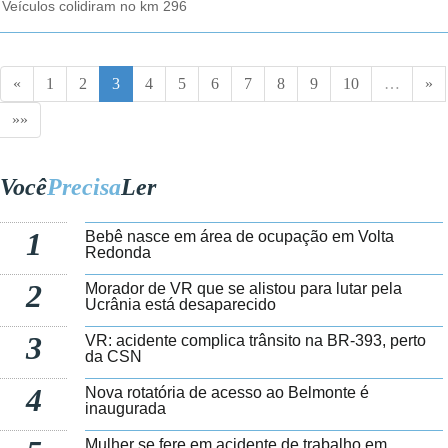
Veículos colidiram no km 296
«
1
2
3
4
5
6
7
8
9
10
…
»
»»
Você
Precisa
Ler
1
Bebê nasce em área de ocupação em Volta
Redonda
2
Morador de VR que se alistou para lutar pela
Ucrânia está desaparecido
3
VR: acidente complica trânsito na BR-393, perto
da CSN
4
Nova rotatória de acesso ao Belmonte é
inaugurada
Mulher se fere em acidente de trabalho em