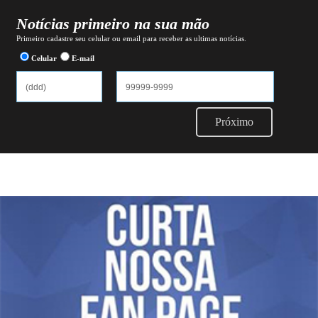
Notícias primeiro na sua mão
Primeiro cadastre seu celular ou email para receber as ultimas notícias.
Celular
E-mail
Próximo