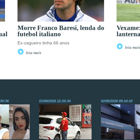
Morre Franco Baresi, lenda do
Vexame:
ual
futebol italiano
lanterna
Ex-zagueiro tinha 66 anos
leia mai
leia mais
:30:36
01/08/2026 12:20:34
02/08/2026 09:10:10