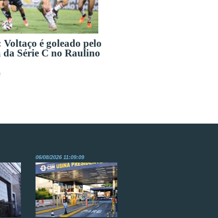
 Voltaço é goleado pelo
 da Série C no Raulino
s
06/08/2026 11:09:09