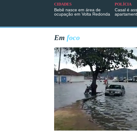
CIDADES
POLÍCIA
Bebê nasce em área de
Casal é as
ocupação em Volta Redonda
apartament
Em
foco