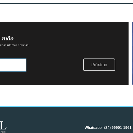
a mão
r as ultimas notícias.
Próximo
Whatsapp | (24) 99901-1961