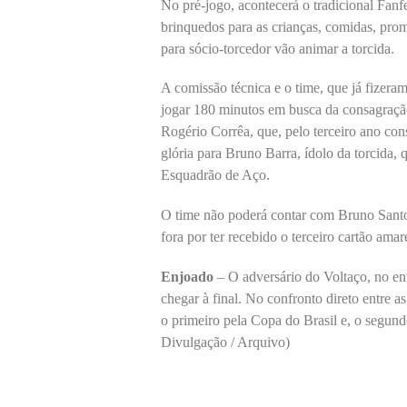
No pré-jogo, acontecerá o tradicional Fanf
brinquedos para as crianças, comidas, prom
para sócio-torcedor vão animar a torcida.
A comissão técnica e o time, que já fizeram
jogar 180 minutos em busca da consagração t
Rogério Corrêa, que, pelo terceiro ano co
glória para Bruno Barra, ídolo da torcida, 
Esquadrão de Aço.
O time não poderá contar com Bruno Santos
fora por ter recebido o terceiro cartão amar
Enjoado
– O adversário do Voltaço, no enta
chegar à final. No confronto direto entre 
o primeiro pela Copa do Brasil e, o segun
Divulgação / Arquivo)