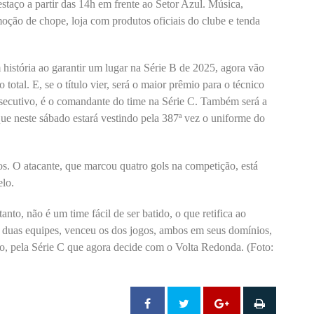
estaço a partir das 14h em frente ao Setor Azul. Música,
oção de chope, loja com produtos oficiais do clube e tenda
 história ao garantir um lugar na Série B de 2025, agora vão
otal. E, se o título vier, será o maior prêmio para o técnico
nsecutivo, é o comandante do time na Série C. Também será a
que neste sábado estará vestindo pela 387ª vez o uniforme do
. O atacante, que marcou quatro gols na competição, está
elo.
nto, não é um time fácil de ser batido, o que retifica ao
as duas equipes, venceu os dos jogos, ambos em seus domínios,
do, pela Série C que agora decide com o Volta Redonda. (Foto: