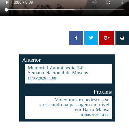
Anterior
Memorial Zumbi sedia 24ª
Semana Nacional de Museus
14/05/2026 11:08
Proxima
Vídeo mostra pedestres se
arriscando na passagem em nível
em Barra Mansa
07/08/2026 14:08