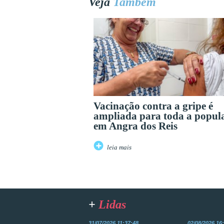
Veja
Também
Vacinação contra a gripe é
ampliada para toda a popul
em Angra dos Reis
leia mais
+
Lidas
31/07/2026 11:37:48
02/08/2026 16