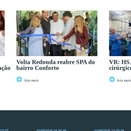
Volta Redonda reabre SPA do
VR: HSJ
ação
bairro Conforto
cirúrgic
leia mais
leia mai
:13:33
01/08/2026 14:30:36
01/08/2026 12:20:34