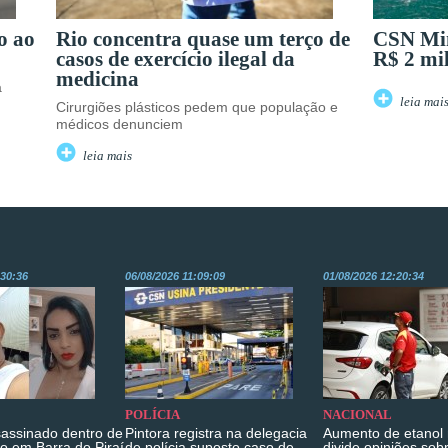
o ao
Rio concentra quase um terço de
CSN Min
casos de exercício ilegal da
R$ 2 mi
medicina
a
leia mai
Cirurgiões plásticos pedem que população e
médicos denunciem
leia mais
:30:36
06/08/2026 11:09:09
01/08/2026 12:20:34
POLÍCIA
NACIONAL
sassinado dentro de
Pintora registra na delegacia
Aumento de etanol 
o em Barra do Piraí
de polícia suposto caso de
divide opiniões sob