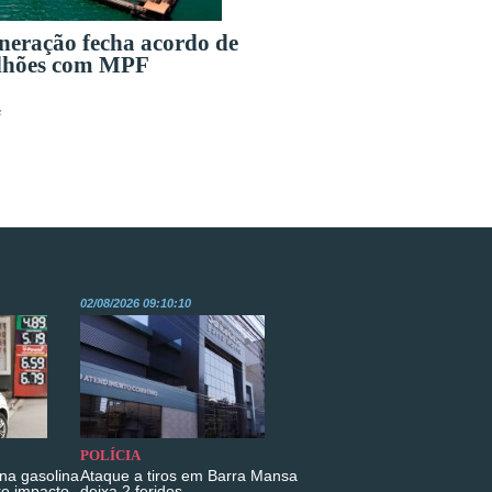
eração fecha acordo de
lhões com MPF
s
02/08/2026 09:10:10
POLÍCIA
na gasolina
Ataque a tiros em Barra Mansa
re impacto
deixa 2 feridos