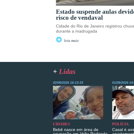
Estado suspende aulas devid
risco de vendaval
Cidade do Rio de Janeiro registrou chuv
durante a madrugada
leia mais
+
Lidas
02/08/2026 16:13:33
01/08/2026 14
CIDADES
POLÍCIA
Bebê nasce em área de
Casal é as
ocupação em Volta Redonda
apartament