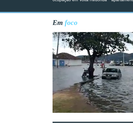
Em
foco