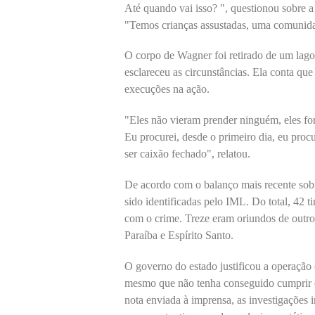
Até quando vai isso? ", questionou sobre a 
"Temos crianças assustadas, uma comunida
O corpo de Wagner foi retirado de um lago
esclareceu as circunstâncias. Ela conta qu
execuções na ação.
"Eles não vieram prender ninguém, eles fo
Eu procurei, desde o primeiro dia, eu proc
ser caixão fechado", relatou.
De acordo com o balanço mais recente sobr
sido identificadas pelo IML. Do total, 42
com o crime. Treze eram oriundos de outr
Paraíba e Espírito Santo.
O governo do estado justificou a operaç
mesmo que não tenha conseguido cumprir o
nota enviada à imprensa, as investigações