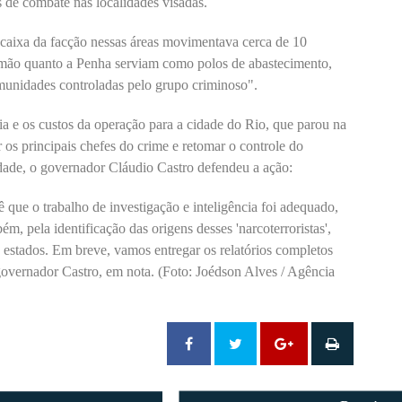
s de combate nas localidades visadas.
caixa da facção nessas áreas movimentava cerca de 10
emão quanto a Penha serviam como polos de abastecimento,
omunidades controladas pelo grupo criminoso".
a e os custos da operação para a cidade do Rio, que parou na
 os principais chefes do crime e retomar o controle do
alidade, o governador Cláudio Castro defendeu a ação:
ê que o trabalho de investigação e inteligência foi adequado,
m, pela identificação das origens desses 'narcoterroristas',
 estados. Em breve, vamos entregar os relatórios completos
governador Castro, em nota. (Foto: Joédson Alves / Agência