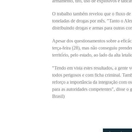
armamento, tiro, uso de explosivos e tática
O trabalho também revelou que o fluxo de 
toneladas de drogas por mês. "Tanto o Al
distribuindo drogas e armas para outras c
Apesar dos questionamentos sobre a eficáci
terça-feira (28), mas não conseguiu prender
território, pelo estado, ao lado da alta let
"Tendo em vista estes resultados, a gente v
todos perigosos e com ficha criminal. També
reforço a importância da integração com os
para as autoridades competentes", disse o 
Brasil)