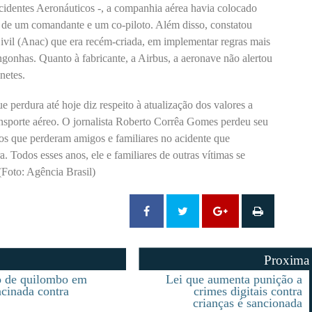
cidentes Aeronáuticos -, a companhia aérea havia colocado
de um comandante e um co-piloto. Além disso, constatou
vil (Anac) que era recém-criada, em implementar regras mais
gonhas. Quanto à fabricante, a Airbus, a aeronave não alertou
netes.
e perdura até hoje diz respeito à atualização dos valores a
ansporte aéreo. O jornalista Roberto Corrêa Gomes perdeu seu
s que perderam amigos e familiares no acidente que
a. Todos esses anos, ele e familiares de outras vítimas se
Foto: Agência Brasil)
Proxima
o de quilombo em
Lei que aumenta punição a
acinada contra
crimes digitais contra
crianças é sancionada