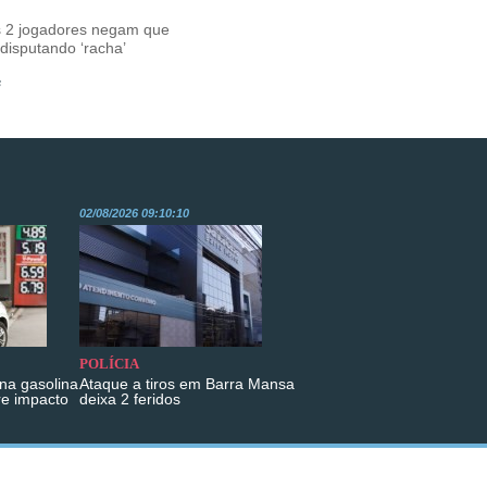
s 2 jogadores negam que
disputando ‘racha’
s
02/08/2026 09:10:10
POLÍCIA
na gasolina
Ataque a tiros em Barra Mansa
re impacto
deixa 2 feridos