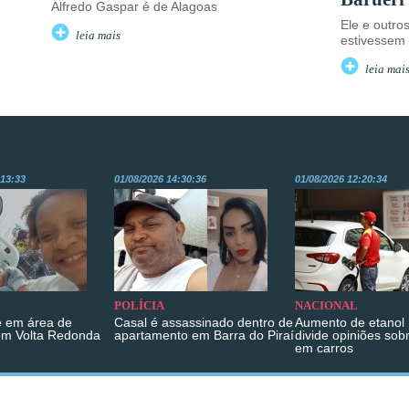
Alfredo Gaspar é de Alagoas
Ele e outro
leia mais
estivessem 
leia mai
:13:33
01/08/2026 14:30:36
01/08/2026 12:20:34
POLÍCIA
NACIONAL
 em área de
Casal é assassinado dentro de
Aumento de etanol 
em Volta Redonda
apartamento em Barra do Piraí
divide opiniões sob
em carros