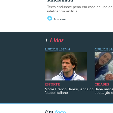
Texto endurece pena em caso de uso de
inteligência artificial
leia mais
+
Lidas
31/07/2026 11:37:48
02/08/2026 16
ESPORTE
CIDADES
Morre Franco Baresi, lenda do
Bebê nasce
futebol italiano
ocupação 
Em
foco