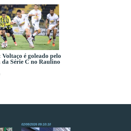
 Voltaço é goleado pelo
 da Série C no Raulino
s
02/08/2026 09:10:10