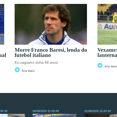
Morre Franco Baresi, lenda do
Vexame:
ual
futebol italiano
lanterna
Ex-zagueiro tinha 66 anos
leia mai
leia mais
:30:36
06/08/2026 11:09:09
01/08/2026 12:20:34