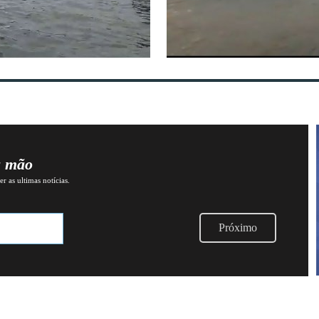
a mão
r as ultimas notícias.
Próximo