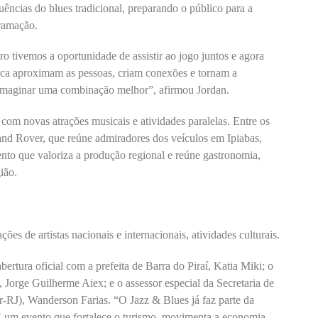
uências do blues tradicional, preparando o público para a
gramação.
ro tivemos a oportunidade de assistir ao jogo juntos e agora
ica aproximam as pessoas, criam conexões e tornam a
l imaginar uma combinação melhor”, afirmou Jordan.
om novas atrações musicais e atividades paralelas. Entre os
Land Rover, que reúne admiradores dos veículos em Ipiabas,
nto que valoriza a produção regional e reúne gastronomia,
ião.
s de artistas nacionais e internacionais, atividades culturais.
bertura oficial com a prefeita de Barra do Piraí, Katia Miki; o
, Jorge Guilherme Aiex; e o assessor especial da Secretaria de
r-RJ), Wanderson Farias. “O Jazz & Blues já faz parte da
 É um evento que fortalece o turismo, movimenta a economia,