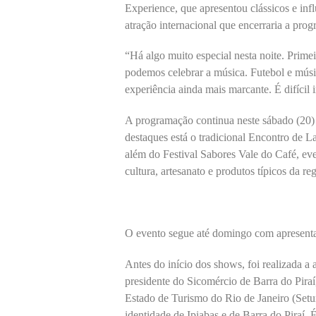
Experience, que apresentou clássicos e infl
atração internacional que encerraria a pro
“Há algo muito especial nesta noite. Primei
podemos celebrar a música. Futebol e mús
experiência ainda mais marcante. É difíci
A programação continua neste sábado (20) c
destaques está o tradicional Encontro de 
além do Festival Sabores Vale do Café, eve
cultura, artesanato e produtos típicos da reg
O evento segue até domingo com apresentaçõe
Antes do início dos shows, foi realizada a a
presidente do Sicomércio de Barra do Piraí
Estado de Turismo do Rio de Janeiro (Setu
identidade de Ipiabas e de Barra do Piraí.