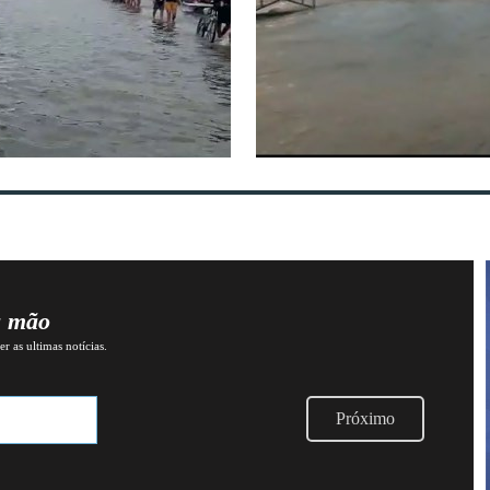
a mão
r as ultimas notícias.
Próximo