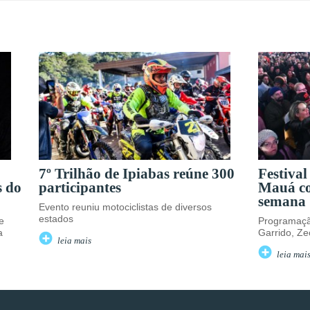
7º Trilhão de Ipiabas reúne 300
Festival
s do
participantes
Mauá co
semana
Evento reuniu motociclistas de diversos
estados
e
Programaçã
a
Garrido, Zec
leia mais
leia mai