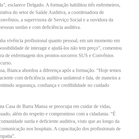
a”, esclarece Delgado. A formação habilitou três enfermeiros,
strativa do setor de Saúde Auditiva, a coordenadora de
nvênios, a supervisora de Serviço Social e a ouvidora da
pessoas surdas e com deficiência auditiva.
inha vivência profissional quanto pessoal, em um momento em
 possibilidade de interagir e ajudá-los não tem preço”, comentou
ora de enfermagem dos prontos-socorros SUS e Convênios
 curso.
asa, Bianca abordou a diferença após a formação. “Hoje temos
iente com deficiência auditiva unilateral e fala, de maneira a
mitindo segurança, confiança e credibilidade no cuidado
anta Casa de Barra Mansa se preocupa em cuidar de vidas,
uado, além do respeito e compromisso com a cidadania. “É
 comunidade surda e deficiente auditiva, visto que ao longo da
 comunicação nos hospitais. A capacitação dos profissionais de
mpatia”.