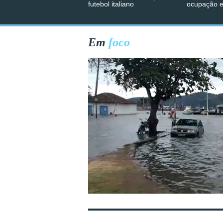
futebol italiano
ocupação 
Em
foco