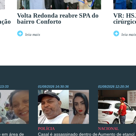
Volta Redonda reabre SPA do
VR: HSJ
ação
bairro Conforto
cirúrgic
leia mais
leia mai
:13:33
01/08/2026 14:30:36
01/08/2026 12:20:34
POLÍCIA
NACIONAL
 em área de
Casal é assassinado dentro de
Aumento de etanol 