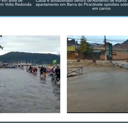
 em área de
Casal é assassinado dentro de
Aumento de etanol 
em Volta Redonda
apartamento em Barra do Piraí
divide opiniões sob
em carros