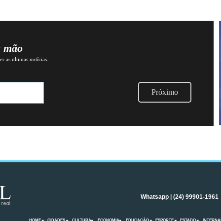
a mão
r as ultimas notícias.
Próximo
Whatsapp | (24) 99901-1961
HOME
CIDADES
CULTURA
ECONOMIA
EDUCAÇÃO
ESPORTE
ESTADO
INTERNA