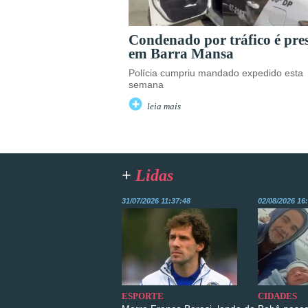
Condenado por tráfico é pre
em Barra Mansa
Polícia cumpriu mandado expedido esta
semana
leia mais
+
Lidas
31/07/2026 11:37:48
02/08/2026 16
ESPORTE
CIDADES