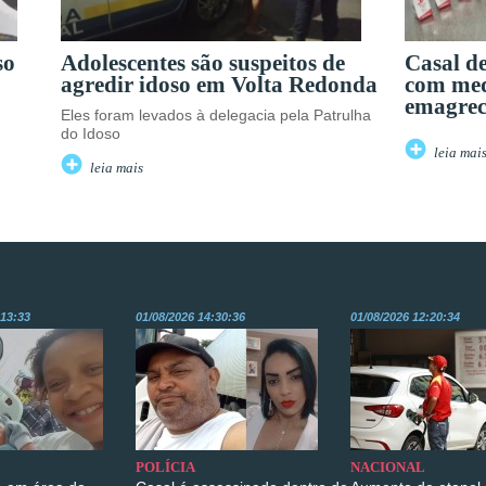
so
Adolescentes são suspeitos de
Casal d
agredir idoso em Volta Redonda
com me
emagrec
Eles foram levados à delegacia pela Patrulha
do Idoso
leia mai
leia mais
:13:33
01/08/2026 14:30:36
01/08/2026 12:20:34
POLÍCIA
NACIONAL