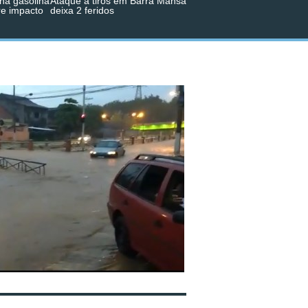
na gasolina
Ataque a tiros em Barra Mansa
re impacto
deixa 2 feridos