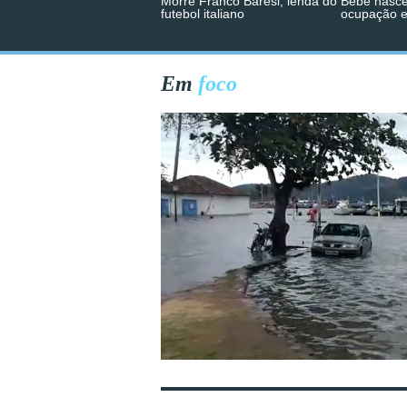
Morre Franco Baresi, lenda do
Bebê nasce
futebol italiano
ocupação 
Em
foco