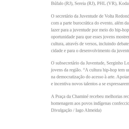
Búfalo (RJ), Sereia (RJ), PHL (VR), Kodah
O secretário da Juventude de Volta Redond
com a parte burocrática do evento, além da
lazer para a juventude por meio do hip-ho
oportunidade para que esses jovens mostrem,
cultura, através de versos, incluindo deba
cidade e para o desenvolvimento da juventu
O subsecretário da Juventude, Serginho Lo
jovens da região. “A cultura hip-hop tem u
na democratização do acesso à arte. Apoia
e incentiva novos talentos a se expressare
A Praça da Chaminé recebeu melhorias rece
homenagem aos povos indígenas confecciona
Divulgação / Iago Almeida)