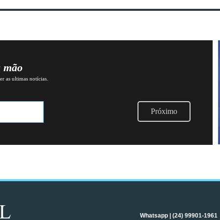
a mão
r as ultimas notícias.
Próximo
Whatsapp | (24) 99901-1961