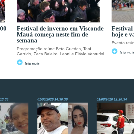
300
Festival de inverno em Visconde
Festival
Mauá começa neste fim de
hoje e v
semana
Evento reún
Programação reúne Beto Guedes, Toni
leia mai
Garrido, Zeca Baleiro, Leoni e Flávio Venturini
leia mais
:13:33
01/08/2026 14:30:36
01/08/2026 12:20:34