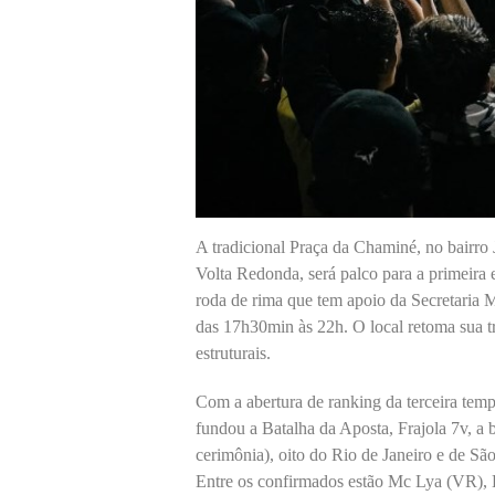
A tradicional Praça da Chaminé, no bairro
Volta Redonda, será palco para a primeira 
roda de rima que tem apoio da Secretaria 
das 17h30min às 22h. O local retoma sua tr
estruturais.
Com a abertura de ranking da terceira temp
fundou a Batalha da Aposta, Frajola 7v, a 
cerimônia), oito do Rio de Janeiro e de Sã
Entre os confirmados estão Mc Lya (VR), Li