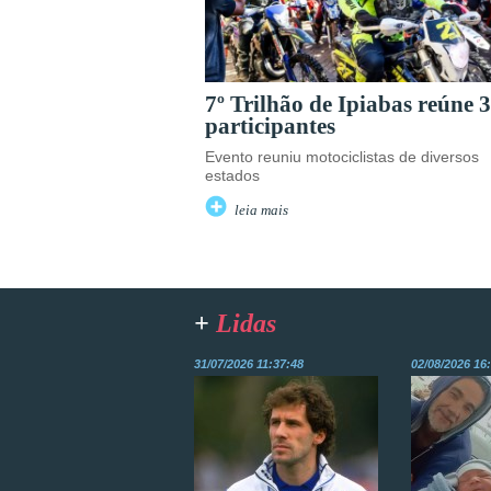
7º Trilhão de Ipiabas reúne 
participantes
Evento reuniu motociclistas de diversos
estados
leia mais
+
Lidas
31/07/2026 11:37:48
02/08/2026 16