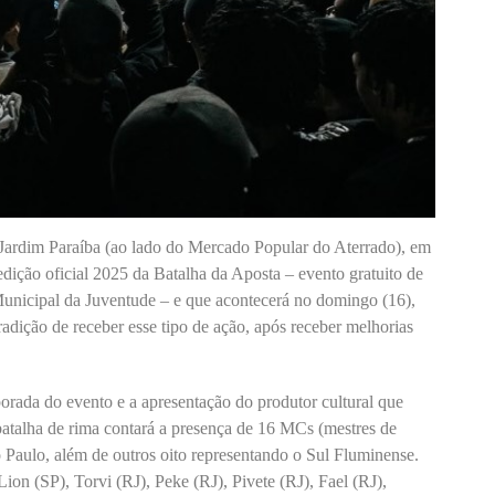
 Jardim Paraíba (ao lado do Mercado Popular do Aterrado), em
edição oficial 2025 da Batalha da Aposta – evento gratuito de
Municipal da Juventude – e que acontecerá no domingo (16),
adição de receber esse tipo de ação, após receber melhorias
orada do evento e a apresentação do produtor cultural que
batalha de rima contará a presença de 16 MCs (mestres de
o Paulo, além de outros oito representando o Sul Fluminense.
on (SP), Torvi (RJ), Peke (RJ), Pivete (RJ), Fael (RJ),