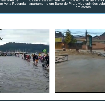
 em área de
Casal é assassinado dentro de
Aumento de etanol 
em Volta Redonda
apartamento em Barra do Piraí
divide opiniões sob
em carros