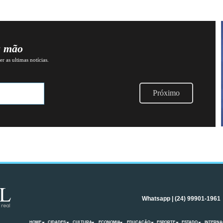
a mão
r as ultimas notícias.
Próximo
Whatsapp | (24) 99901-1961
HOME
CIDADES
CULTURA
ECONOMIA
EDUCAÇÃO
ESPORTE
ESTADO
INTERNA