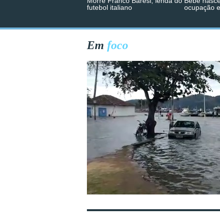
Morre Franco Baresi, lenda do
Bebê nasce
futebol italiano
ocupação 
Em
foco