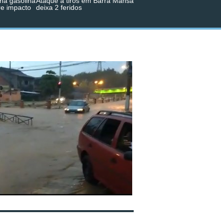
na gasolina
Ataque a tiros em Barra Mansa
re impacto
deixa 2 feridos