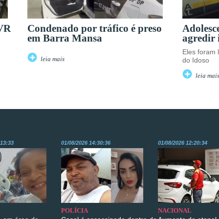
 VR
Condenado por tráfico é preso
Adolesce
em Barra Mansa
agredir
Eles foram 
leia mais
do Idoso
leia mai
:13:33
01/08/2026 14:30:36
01/08/2026 12:20:34
POLÍCIA
NACIONAL