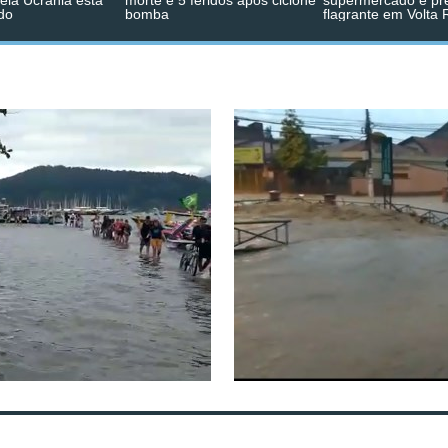
pela Ucrânia está
morte e 5 feridos após ciclone
supermercado é pr
do
bomba
flagrante em Volta