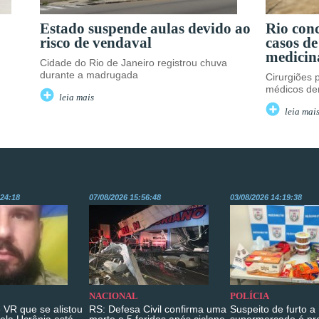
Estado suspende aulas devido ao
Rio con
risco de vendaval
casos de
medicin
Cidade do Rio de Janeiro registrou chuva
durante a madrugada
Cirurgiões 
médicos de
leia mais
leia mai
:24:18
07/08/2026 15:56:48
03/08/2026 14:19:38
NACIONAL
POLÍCIA
 VR que se alistou
RS: Defesa Civil confirma uma
Suspeito de furto a