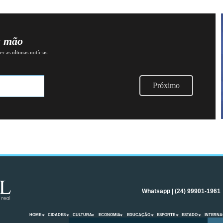
a mão
r as ultimas notícias.
Próximo
Whatsapp | (24) 99901-1961
HOME
CIDADES
CULTURA
ECONOMIA
EDUCAÇÃO
ESPORTE
ESTADO
INTERNA