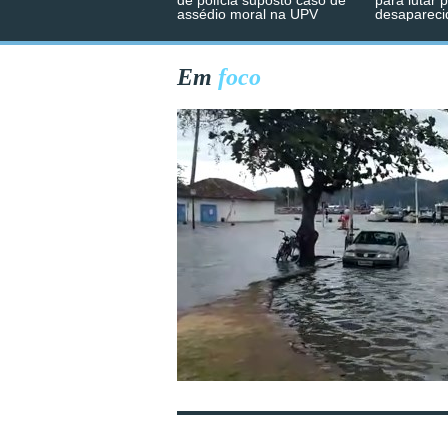
de polícia suposto caso de
para lutar 
assédio moral na UPV
desapareci
Em
foco