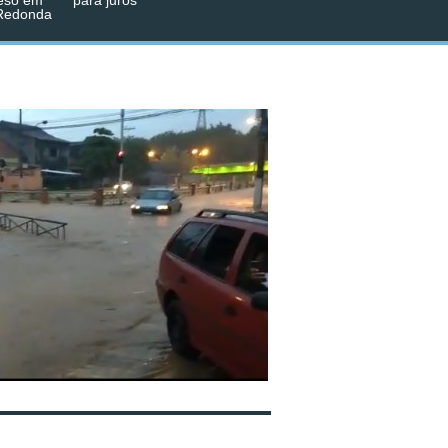
eso em
para juros
 Redonda