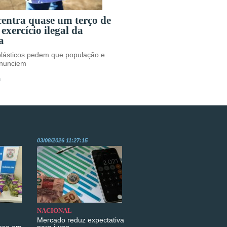
centra quase um terço de
 exercício ilegal da
a
plásticos pedem que população e
nunciem
s
03/08/2026 11:27:15
NACIONAL
Mercado reduz expectativa