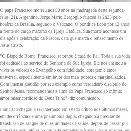
O papa Francisco morreu aos 88 anos na madrugada desta segunda-
feira (21). Argentino, Jorge Mario Bergoglio faleceu às 2h35 pelo
horário de Brasília, segundo o Vaticano. O pontífice ficou por 12 anos
a frente do cargo máximo da Igreja Católica. Sua morte acontece um
dia após a celebração da Páscoa, data que marca o renascimento de
Jesus Cristo.
"O Bispo de Roma, Francisco, retornou à casa do Pai. Toda a sua vida
foi dedicada ao serviço do Senhor e de Sua Igreja. Ele nos ensinou a
viver os valores do Evangelho com fidelidade, coragem e amor
universal, especialmente em favor dos mais pobres e marginalizados.
Com imensa gratidão por seu exemplo como verdadeiro discípulo do
Senhor Jesus, recomendamos a alma do Papa Francisco ao infinito
amor misericordioso do Deus Trino", diz comunicado.
Francisco chegou a ser internado em estado crítico nos últimos meses,
em decorrência de uma pneumonia dupla, chegando a precisar de
transfusão de sangue de duas unidades de saúde, depois de passar por
uma crise respiratória prolongada semelhante à asma. Seus exames, em