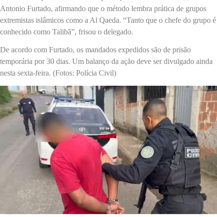
Antonio Furtado, afirmando que o método lembra prática de grupos
extremistas islâmicos como a Al Qaeda. “Tanto que o chefe do grupo é
conhecido como Talibã”, frisou o delegado.
De acordo com Furtado, os mandados expedidos são de prisão
temporária por 30 dias. Um balanço da ação deve ser divulgado ainda
nesta sexta-feira. (Fotos: Polícia Civil)