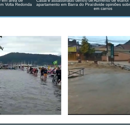
 em área de
Casal é assassinado dentro de
Aumento de etanol 
em Volta Redonda
apartamento em Barra do Piraí
divide opiniões sob
em carros