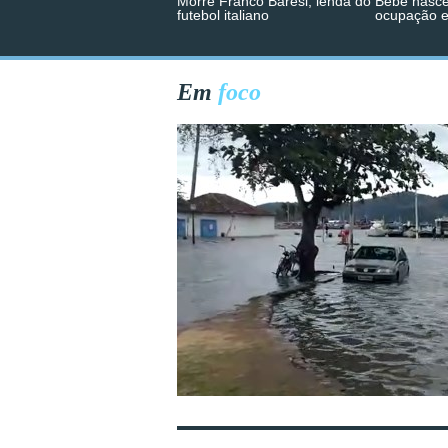
Morre Franco Baresi, lenda do
Bebê nasce
futebol italiano
ocupação 
Em
foco