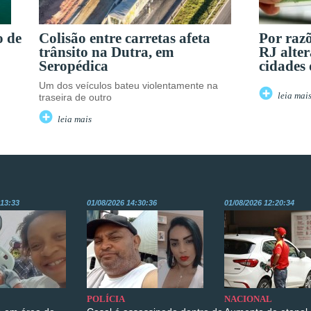
o de
Colisão entre carretas afeta
Por raz
trânsito na Dutra, em
RJ alter
Seropédica
cidades
Um dos veículos bateu violentamente na
leia mai
traseira de outro
leia mais
:13:33
01/08/2026 14:30:36
01/08/2026 12:20:34
POLÍCIA
NACIONAL