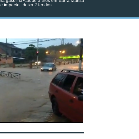
na gasolina
Ataque a tiros em Barra Mansa
re impacto
deixa 2 feridos