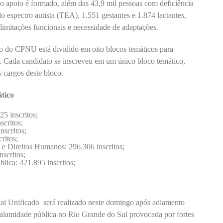
 apoio é formado, além das 43,9 mil pessoas com deficiência
 espectro autista (TEA), 1.551 gestantes e 1.874 lactantes,
limitações funcionais e necessidade de adaptações.
o do CPNU está dividido em oito blocos temáticos para
o. Cada candidato se inscreveu em um único bloco temático,
s cargos deste bloco.
ático
25 inscritos;
scritos;
nscritos;
ritos;
e Direitos Humanos: 296.306 inscritos;
scritos;
ica: 421.895 inscritos;
l Unificado será realizado neste domingo após adiamento
calamidade pública no Rio Grande do Sul provocada por fortes