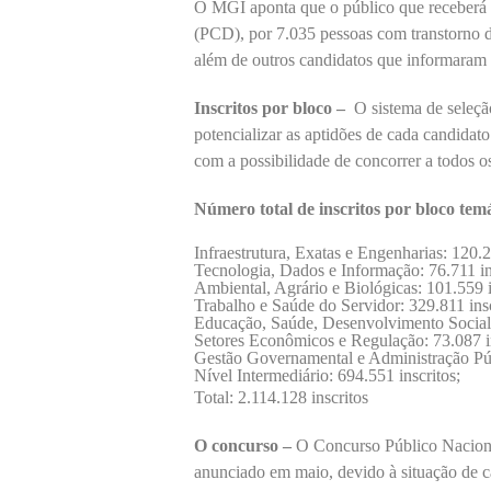
O MGI aponta que o público que receberá o
(PCD), por 7.035 pessoas com transtorno do
além de outros candidatos que informaram 
Inscritos por bloco ­–
O sistema de seleçã
potencializar as aptidões de cada candidat
com a possibilidade de concorrer a todos o
Número total de inscritos por bloco tem
Infraestrutura, Exatas e Engenharias: 120.2
Tecnologia, Dados e Informação: 76.711 in
Ambiental, Agrário e Biológicas: 101.559 i
Trabalho e Saúde do Servidor: 329.811 insc
Educação, Saúde, Desenvolvimento Social 
Setores Econômicos e Regulação: 73.087 in
Gestão Governamental e Administração Públ
Nível Intermediário: 694.551 inscritos;
Total: 2.114.128 inscritos
O concurso –
O Concurso Público Naciona
anunciado em maio, devido à situação de 