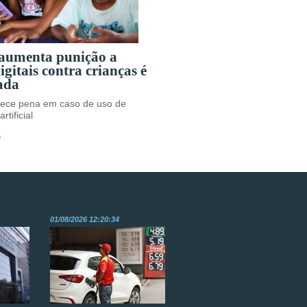
 aumenta punição a
igitais contra crianças é
ada
rece pena em caso de uso de
rtificial
s
01/08/2026 12:20:34