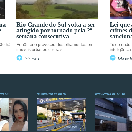
uma
Rio Grande do Sul volta a ser
Lei que
e
atingido por tornado pela 2ª
crimes d
semana consecutiva
sancion
não há
Fenômeno provocou destelhamentos em
Texto endu
imóveis urbanos e rurais
inteligência a
leia mais
leia mai
:30:36
06/08/2026 11:09:09
02/08/2026 09:10:10