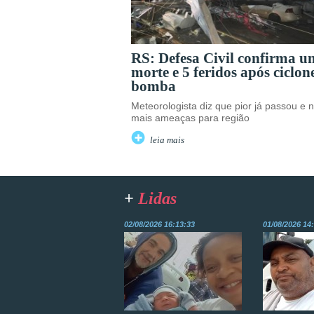
RS: Defesa Civil confirma 
morte e 5 feridos após ciclon
bomba
Meteorologista diz que pior já passou e 
mais ameaças para região
leia mais
+
Lidas
02/08/2026 16:13:33
01/08/2026 14