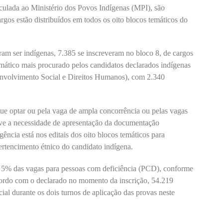
culada ao Ministério dos Povos Indígenas (MPI), são
rgos estão distribuídos em todos os oito blocos temáticos do
ram ser indígenas, 7.385 se inscreveram no bloco 8, de cargos
emático mais procurado pelos candidatos declarados indígenas
nvolvimento Social e Direitos Humanos), com 2.340
que optar ou pela vaga de ampla concorrência ou pelas vagas
uve a necessidade de apresentação da documentação
ência está nos editais dos oito blocos temáticos para
pertencimento étnico do candidato indígena.
% das vagas para pessoas com deficiência (PCD), conforme
acordo com o declarado no momento da inscrição, 54.219
al durante os dois turnos de aplicação das provas neste