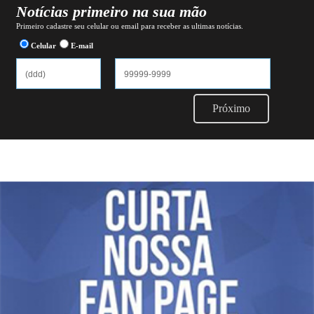
Notícias primeiro na sua mão
Primeiro cadastre seu celular ou email para receber as ultimas notícias.
Celular
E-mail
Próximo