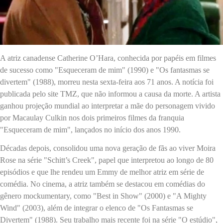
A atriz canadense Catherine O’Hara, conhecida por papéis em filmes
de sucesso como "Esqueceram de mim" (1990) e "Os fantasmas se
divertem" (1988), morreu nesta sexta-feira aos 71 anos. A notícia foi
publicada pelo site TMZ, que não informou a causa da morte. A artista
ganhou projeção mundial ao interpretar a mãe do personagem vivido
por Macaulay Culkin nos dois primeiros filmes da franquia
"Esqueceram de mim", lançados no início dos anos 1990.
Décadas depois, consolidou uma nova geração de fãs ao viver Moira
Rose na série "Schitt’s Creek", papel que interpretou ao longo de 80
episódios e que lhe rendeu um Emmy de melhor atriz em série de
comédia. No cinema, a atriz também se destacou em comédias do
gênero mockumentary, como "Best in Show" (2000) e "A Mighty
Wind" (2003), além de integrar o elenco de "Os Fantasmas se
Divertem" (1988). Seu trabalho mais recente foi na série "O estúdio",