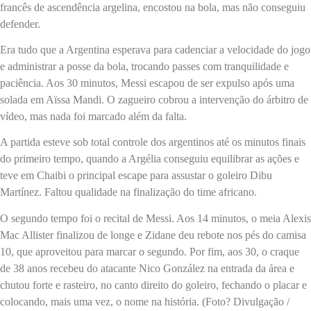
francês de ascendência argelina, encostou na bola, mas não conseguiu
defender.
Era tudo que a Argentina esperava para cadenciar a velocidade do jogo
e administrar a posse da bola, trocando passes com tranquilidade e
paciência. Aos 30 minutos, Messi escapou de ser expulso após uma
solada em Aïssa Mandi. O zagueiro cobrou a intervenção do árbitro de
vídeo, mas nada foi marcado além da falta.
A partida esteve sob total controle dos argentinos até os minutos finais
do primeiro tempo, quando a Argélia conseguiu equilibrar as ações e
teve em Chaibi o principal escape para assustar o goleiro Dibu
Martínez. Faltou qualidade na finalização do time africano.
O segundo tempo foi o recital de Messi. Aos 14 minutos, o meia Alexis
Mac Allister finalizou de longe e Zidane deu rebote nos pés do camisa
10, que aproveitou para marcar o segundo. Por fim, aos 30, o craque
de 38 anos recebeu do atacante Nico González na entrada da área e
chutou forte e rasteiro, no canto direito do goleiro, fechando o placar e
colocando, mais uma vez, o nome na história. (Foto? Divulgação /