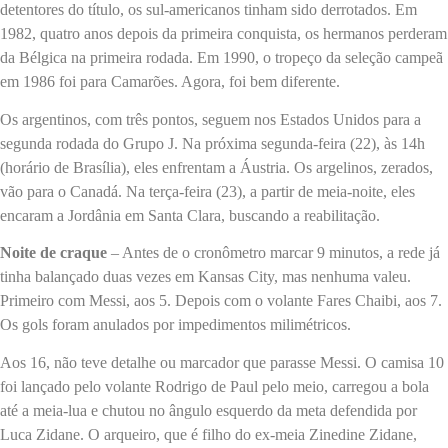
detentores do título, os sul-americanos tinham sido derrotados. Em
1982, quatro anos depois da primeira conquista, os hermanos perderam
da Bélgica na primeira rodada. Em 1990, o tropeço da seleção campeã
em 1986 foi para Camarões. Agora, foi bem diferente.
Os argentinos, com três pontos, seguem nos Estados Unidos para a
segunda rodada do Grupo J. Na próxima segunda-feira (22), às 14h
(horário de Brasília), eles enfrentam a Áustria. Os argelinos, zerados,
vão para o Canadá. Na terça-feira (23), a partir de meia-noite, eles
encaram a Jordânia em Santa Clara, buscando a reabilitação.
Noite de craque
– Antes de o cronômetro marcar 9 minutos, a rede já
tinha balançado duas vezes em Kansas City, mas nenhuma valeu.
Primeiro com Messi, aos 5. Depois com o volante Fares Chaibi, aos 7.
Os gols foram anulados por impedimentos milimétricos.
Aos 16, não teve detalhe ou marcador que parasse Messi. O camisa 10
foi lançado pelo volante Rodrigo de Paul pelo meio, carregou a bola
até a meia-lua e chutou no ângulo esquerdo da meta defendida por
Luca Zidane. O arqueiro, que é filho do ex-meia Zinedine Zidane,