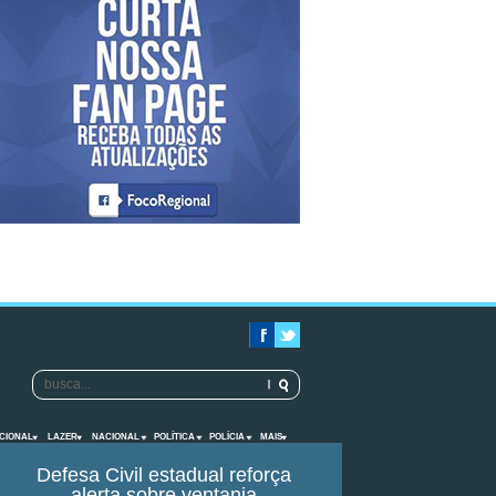
CIONAL
LAZER
NACIONAL
POLÍTICA
POLÍCIA
MAIS
Defesa Civil estadual reforça
alerta sobre ventania