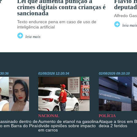
r
Lei que aumenta punição a
Flávio 
crimes digitais contra crianças é
deputad
sancionada
Alfredo Gas
Texto endurece pena em caso de uso de
leia mai
inteligência artificial
leia mais
:30:36
01/08/2026 12:20:34
02/08/2026 09:10:10
NACIONAL
POLÍCIA
sassinado dentro de
Aumento de etanol na gasolina
Ataque a tiros em 
o em Barra do Piraí
divide opiniões sobre impacto
deixa 2 feridos
em carros