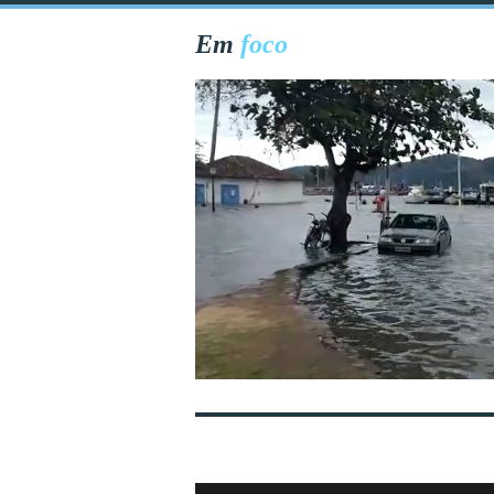
Em
foco