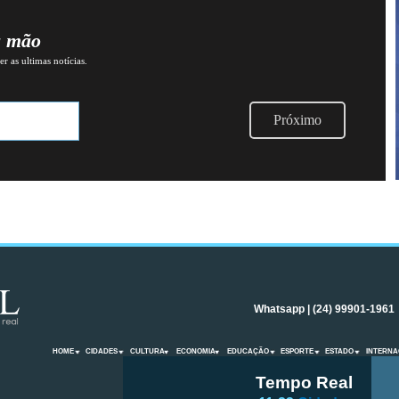
a mão
r as ultimas notícias.
Próximo
Whatsapp | (24) 99901-1961
HOME
CIDADES
CULTURA
ECONOMIA
EDUCAÇÃO
ESPORTE
ESTADO
INTERNA
Tempo Real