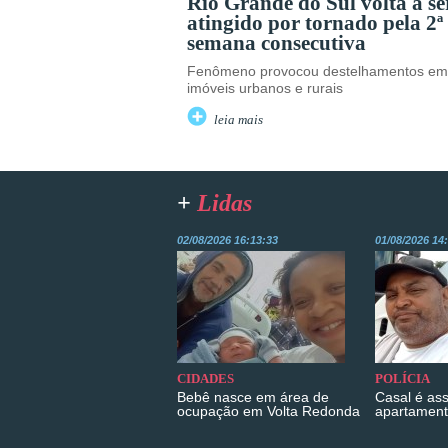
Rio Grande do Sul volta a se
atingido por tornado pela 2ª
semana consecutiva
Fenômeno provocou destelhamentos em
imóveis urbanos e rurais
leia mais
+
Lidas
02/08/2026 16:13:33
01/08/2026 14
CIDADES
POLÍCIA
Bebê nasce em área de
Casal é as
ocupação em Volta Redonda
apartament