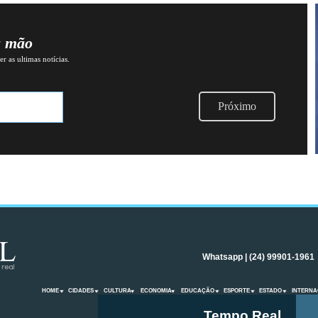
a mão
r as ultimas notícias.
Próximo
Whatsapp | (24) 99901-1961
HOME
CIDADES
CULTURA
ECONOMIA
EDUCAÇÃO
ESPORTE
ESTADO
INTERNA
Tempo Real