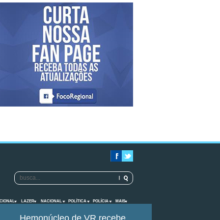
CIONAL
LAZER
NACIONAL
POLÍTICA
POLÍCIA
MAIS
Hemonúcleo de VR recebe