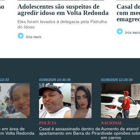
so
Adolescentes são suspeitos de
Casal d
agredir idoso em Volta Redonda
com me
emagrec
Eles foram levados à delegacia pela Patrulha
do Idoso
leia mai
leia mais
:13:33
01/08/2026 14:30:36
01/08/2026 12:20:34
POLÍCIA
NACIONAL
 em área de
Casal é assassinado dentro de
Aumento de etanol 
em Volta Redonda
apartamento em Barra do Piraí
divide opiniões sob
em carros