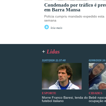
Condenado por tráfico é pre
em Barra Mansa
Polícia cumpriu mandado expedido esta
semana
leia mais
+
Lidas
31/07/2026 11:37:48
02/08/2026 16
ESPORTE
CIDADES
Morre Franco Baresi, lenda do
Bebê nasce
futebol italiano
ocupação 