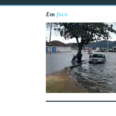
Em
foco