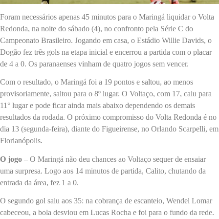
Foram necessários apenas 45 minutos para o Maringá liquidar o Volta
Redonda, na noite do sábado (4), no confronto pela Série C do
Campeonato Brasileiro. Jogando em casa, o Estádio Willie Davids, o
Dogão fez três gols na etapa inicial e encerrou a partida com o placar
de 4 a 0. Os paranaenses vinham de quatro jogos sem vencer.
Com o resultado, o Maringá foi a 19 pontos e saltou, ao menos
provisoriamente, saltou para o 8º lugar. O Voltaço, com 17, caiu para
11° lugar e pode ficar ainda mais abaixo dependendo os demais
resultados da rodada. O próximo compromisso do Volta Redonda é no
dia 13 (segunda-feira), diante do Figueirense, no Orlando Scarpelli, em
Florianópolis.
O jogo
– O Maringá não deu chances ao Voltaço sequer de ensaiar
uma surpresa. Logo aos 14 minutos de partida, Calito, chutando da
entrada da área, fez 1 a 0.
O segundo gol saiu aos 35: na cobrança de escanteio, Wendel Lomar
cabeceou, a bola desviou em Lucas Rocha e foi para o fundo da rede.